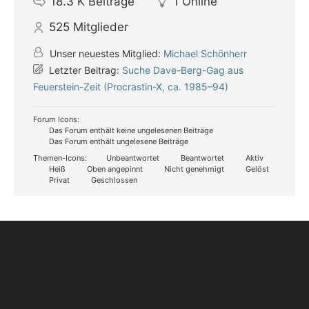
18.3 K
Beiträge
1
Online
525
Mitglieder
Unser neuestes Mitglied:
Michael Schönherr
Letzter Beitrag:
Suche Dave-Berg-Gag aus
Feuerstein-Zeit (Procrastin-X, ca. 1985–94)
Forum Icons:
Das Forum enthält keine ungelesenen Beiträge
Das Forum enthält ungelesene Beiträge
Themen-Icons:
Unbeantwortet
Beantwortet
Aktiv
Heiß
Oben angepinnt
Nicht genehmigt
Gelöst
Privat
Geschlossen