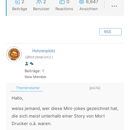
2
2
0
8,647
Beiträge
Benutzer
Reactions
Ansichten
RSS
Hotzenplotz
(@hotzenplotz)
Beiträge: 1
New Member
Themenstarter
[#474]
Hallo,
weiss jemand, wer diese Mini-jokes gezeichnet hat,
die sich meist unterhalb einer Story von Mort
Drucker o.ä. waren.