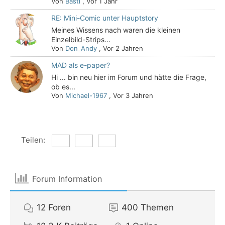
Von
Basti
,
Vor 1 Jahr
RE: Mini-Comic unter Hauptstory
Meines Wissens nach waren die kleinen
Einzelbild-Strips...
Von
Don_Andy
,
Vor 2 Jahren
MAD als e-paper?
Hi ... bin neu hier im Forum und hätte die Frage,
ob es...
Von
Michael-1967
,
Vor 3 Jahren
Teilen:
Forum Information
12
Foren
400
Themen