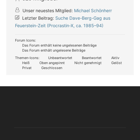
Unser neuestes Mitglied:
Michael Schönherr
Letzter Beitrag:
Suche Dave-Berg-Gag aus
Feuerstein-Zeit (Procrastin-X, ca. 1985–94)
Forum Icons:
Das Forum enthält keine ungelesenen Beiträge
Das Forum enthält ungelesene Beiträge
Themen-Icons:
Unbeantwortet
Beantwortet
Aktiv
Heiß
Oben angepinnt
Nicht genehmigt
Gelöst
Privat
Geschlossen