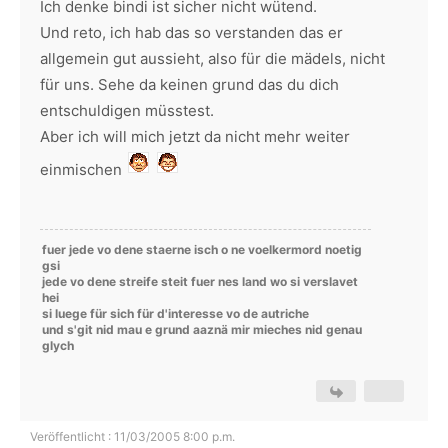
Ich denke bindi ist sicher nicht wütend.
Und reto, ich hab das so verstanden das er
allgemein gut aussieht, also für die mädels, nicht
für uns. Sehe da keinen grund das du dich
entschuldigen müsstest.
Aber ich will mich jetzt da nicht mehr weiter
einmischen
fuer jede vo dene staerne isch o ne voelkermord noetig
gsi
jede vo dene streife steit fuer nes land wo si verslavet
hei
si luege für sich für d'interesse vo de autriche
und s'git nid mau e grund aaznä mir mieches nid genau
glych
Veröffentlicht : 11/03/2005 8:00 p.m.