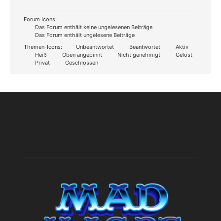
Forum Icons:
Das Forum enthält keine ungelesenen Beiträge
Das Forum enthält ungelesene Beiträge
Themen-Icons:
Unbeantwortet
Beantwortet
Aktiv
Heiß
Oben angepinnt
Nicht genehmigt
Gelöst
Privat
Geschlossen