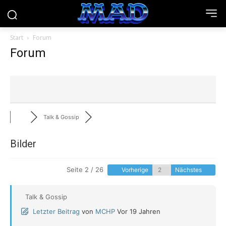
Start
Forum
Forum
Talk & Gossip
Bilder
Seite 2 / 26
Vorherige
Nächstes
Talk & Gossip
Letzter Beitrag
von
MCHP
Vor 19 Jahren