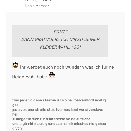
Noble Member
ECHT?
DANN GRATULIERE ICH DIR ZU DEINER
KLEIDERWAHL. *GG*
Ihr werdet euch noch wundern was ich für ne
kleiderwahl habe
fuer jede vo dene staerne isch o ne voelkermord noetig
gsi
jede vo dene streife steit fuer nes land wo si verslavet
hei
si luege für sich für d'interesse vo de autriche
und s'git nid mau e grund aaznä mir mieches nid genau
glych