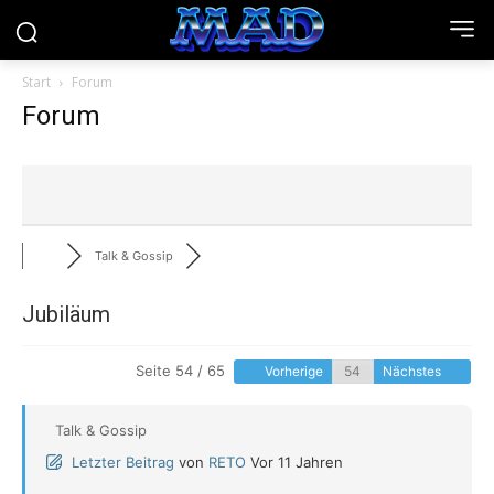
Start
Forum
Forum
Talk & Gossip
Jubiläum
Seite 54 / 65
Vorherige
Nächstes
Talk & Gossip
Letzter Beitrag
von
RETO
Vor 11 Jahren