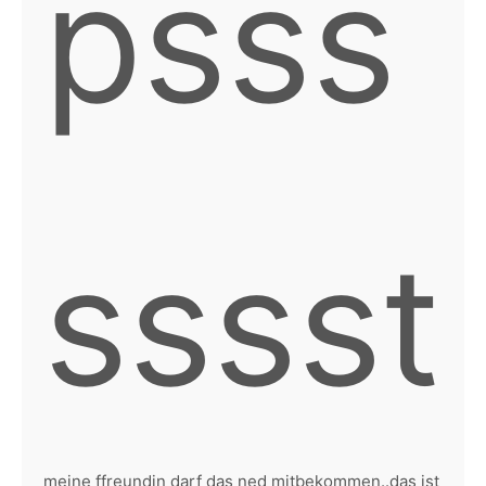
psss
sssst
meine ffreundin darf das ned mitbekommen..das ist