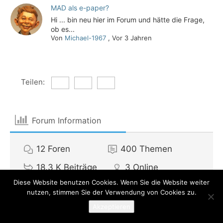
MAD als e-paper?
Hi ... bin neu hier im Forum und hätte die Frage,
ob es...
Von
Michael-1967
,
Vor 3 Jahren
Teilen:
Forum Information
12
Foren
400
Themen
18.3 K
Beiträge
3
Online
Diese Website benutzen Cookies. Wenn Sie die Website weiter
525
Mitglieder
nutzen, stimmen Sie der Verwendung von Cookies zu.
Unser neuestes Mitglied:
Michael Schönherr
Akzeptieren
Letzter Beitrag:
Suche Dave-Berg-Gag aus