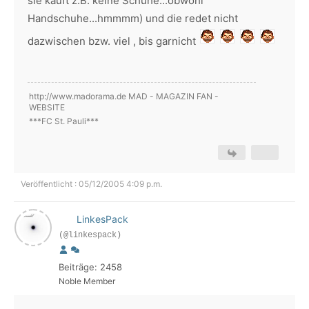
sie kauft z.B. keine Schuhe...obwohl
Handschuhe...hmmmm) und die redet nicht
dazwischen bzw. viel , bis garnicht
http://www.madorama.de MAD - MAGAZIN FAN -
WEBSITE
***FC St. Pauli***
Veröffentlicht : 05/12/2005 4:09 p.m.
LinkesPack
(@linkespack)
Beiträge: 2458
Noble Member