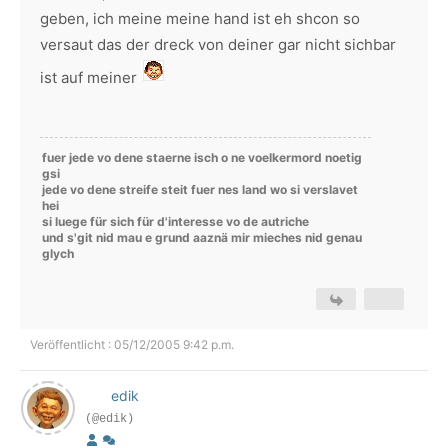
geben, ich meine meine hand ist eh shcon so
versaut das der dreck von deiner gar nicht sichbar
ist auf meiner
fuer jede vo dene staerne isch o ne voelkermord noetig
gsi
jede vo dene streife steit fuer nes land wo si verslavet
hei
si luege für sich für d'interesse vo de autriche
und s'git nid mau e grund aaznä mir mieches nid genau
glych
Veröffentlicht : 05/12/2005 9:42 p.m.
edik
(@edik)