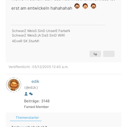
erst am entwickeln hahahahah
SchwarZ WeisS SinD UnserE FarbeN
SchwarZ WeisS jA DaS SinD WiR!
4EveR SK SturM!
Veröffentlicht : 05/12/2005 12:40 a.m.
edik
(@edik)
Beiträge: 3148
Famed Member
Themenstarter