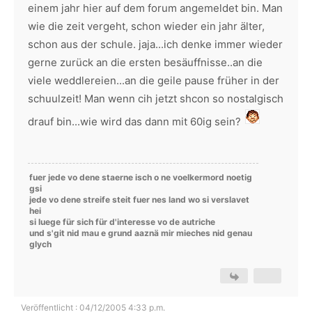
einem jahr hier auf dem forum angemeldet bin. Man
wie die zeit vergeht, schon wieder ein jahr älter,
schon aus der schule. jaja...ich denke immer wieder
gerne zurück an die ersten besäuffnisse..an die
viele weddlereien...an die geile pause früher in der
schuulzeit! Man wenn cih jetzt shcon so nostalgisch
drauf bin...wie wird das dann mit 60ig sein?
fuer jede vo dene staerne isch o ne voelkermord noetig
gsi
jede vo dene streife steit fuer nes land wo si verslavet
hei
si luege für sich für d'interesse vo de autriche
und s'git nid mau e grund aaznä mir mieches nid genau
glych
Veröffentlicht : 04/12/2005 4:33 p.m.