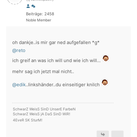
Beiträge: 2458
Noble Member
oh dankje..is mir gar ned aufgefallen *g*
@reto
ich greif an was ich will und wie ich will...
mehr sag ich jetzt mal nicht..
@edik
..linkshänder..du einseitiger knilch
SchwarZ WeisS SinD UnserE FarbeN
SchwarZ WeisS jA DaS SinD WiR!
4EveR SK SturM!