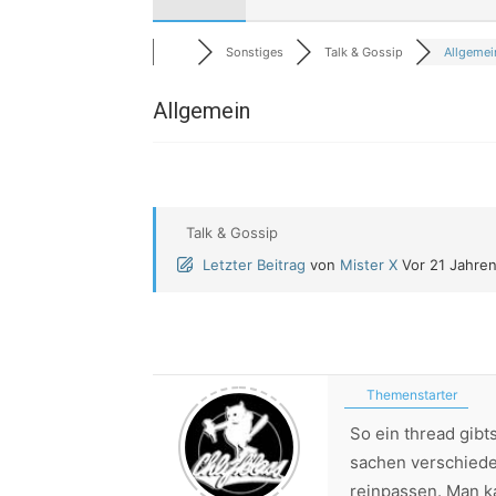
Sonstiges
Talk & Gossip
Allgemei
Allgemein
Talk & Gossip
Letzter Beitrag
von
Mister X
Vor 21 Jahre
Themenstarter
So ein thread gibt
sachen verschiede
reinpassen. Man k