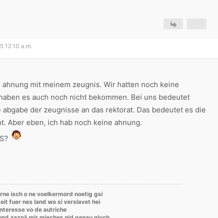
05 12:10 a.m.
e ahnung mit meinem zeugnis. Wir hatten noch keine
haben es auch noch nicht bekommen. Bei uns bedeutet
 abgabe der zeugnisse an das rektorat. Das bedeutet es die
t. Aber eben, ich hab noch keine ahnung.
FS?
rne isch o ne voelkermord noetig gsi
eit fuer nes land wo si verslavet hei
'interesse vo de autriche
rund aaznä mir mieches nid genau glych