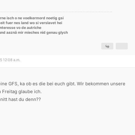
rne isch o ne voelkermord noetig gsi
eit fuer nes land wo si verslavet hei
'interesse vo de autriche
rund aaznä mir mieches nid genau glych
05 12:08 a.m.
 eine GFS, ka ob es die bei euch gibt. Wir bekommen unsere
Freitag glaube ich.
itt hast du denn??