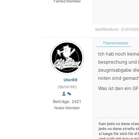
Famed Member
Veröffentlicht : 21/01/20
Themenstarter
Ich hab noch kein
besprechung und 
zeugnisabgabe die
noten sind gemach
Uter89
(@uter89)
Was ist den ein G
Beiträge: 2421
Noble Member
fuer jede vo dene stae
jede vo dene streife st
si luege für sich für d
und s'git nid mau e g