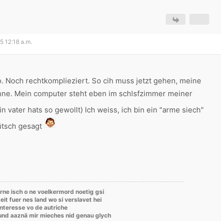
5 12:18 a.m.
so. Noch rechtkomplieziert. So cih muss jetzt gehen, meine
ne. Mein computer steht eben im schlsfzimmer meiner
n vater hats so gewollt) Ich weiss, ich bin ein "arme siech"
ütsch gesagt
rne isch o ne voelkermord noetig gsi
eit fuer nes land wo si verslavet hei
'interesse vo de autriche
rund aaznä mir mieches nid genau glych