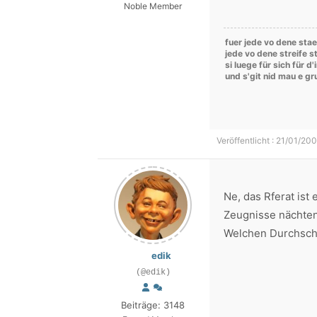
Noble Member
fuer jede vo dene stae
jede vo dene streife st
si luege für sich für d
und s'git nid mau e g
Veröffentlicht : 21/01/20
Ne, das Rferat ist
Zeugnisse nächten 
Welchen Durchschn
edik
(@edik)
Beiträge: 3148