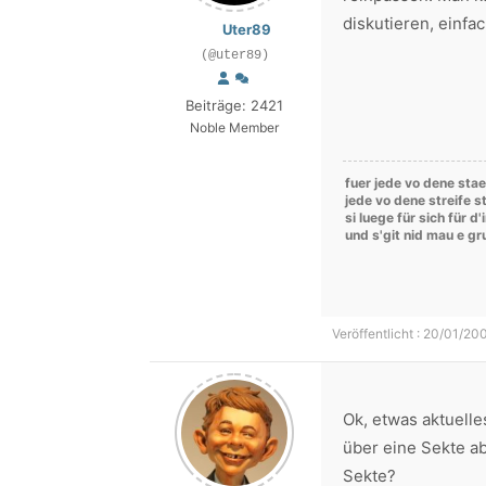
diskutieren, einfac
Uter89
(@uter89)
Beiträge: 2421
Noble Member
fuer jede vo dene stae
jede vo dene streife st
si luege für sich für d
und s'git nid mau e g
Veröffentlicht : 20/01/20
Ok, etwas aktuelle
über eine Sekte a
Sekte?