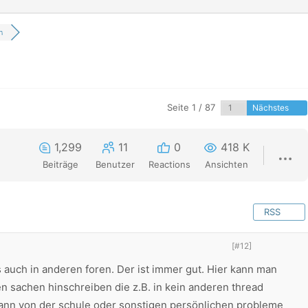
n
Seite 1 / 87
Nächstes
1,299
11
0
418 K
n
Beiträge
Benutzer
Reactions
Ansichten
RSS
[#12]
s auch in anderen foren. Der ist immer gut. Hier kann man
n sachen hinschreiben die z.B. in kein anderen thread
ann von der schule oder sonstigen persönlichen probleme