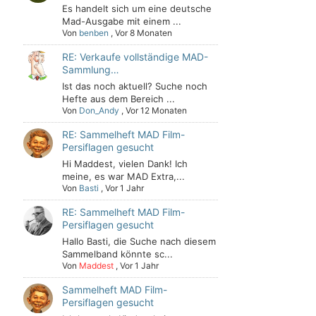
Es handelt sich um eine deutsche
Mad-Ausgabe mit einem ...
Von
benben
,
Vor 8 Monaten
RE: Verkaufe vollständige MAD-
Sammlung…
Ist das noch aktuell? Suche noch
Hefte aus dem Bereich ...
Von
Don_Andy
,
Vor 12 Monaten
RE: Sammelheft MAD Film-
Persiflagen gesucht
Hi Maddest, vielen Dank! Ich
meine, es war MAD Extra,...
Von
Basti
,
Vor 1 Jahr
RE: Sammelheft MAD Film-
Persiflagen gesucht
Hallo Basti, die Suche nach diesem
Sammelband könnte sc...
Von
Maddest
,
Vor 1 Jahr
Sammelheft MAD Film-
Persiflagen gesucht