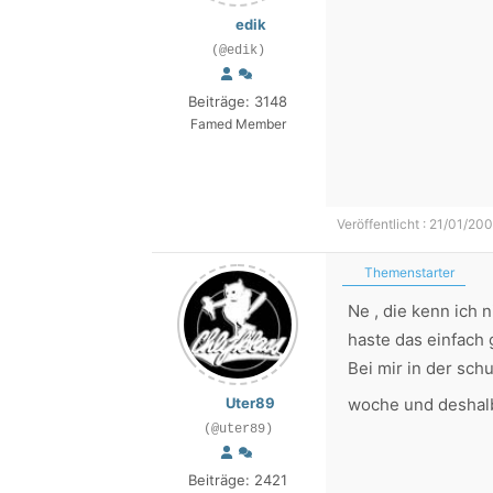
edik
(@edik)
Beiträge: 3148
Famed Member
Veröffentlicht : 21/01/20
Themenstarter
Ne , die kenn ich 
haste das einfac
Bei mir in der schu
Uter89
woche und deshalb
(@uter89)
Beiträge: 2421