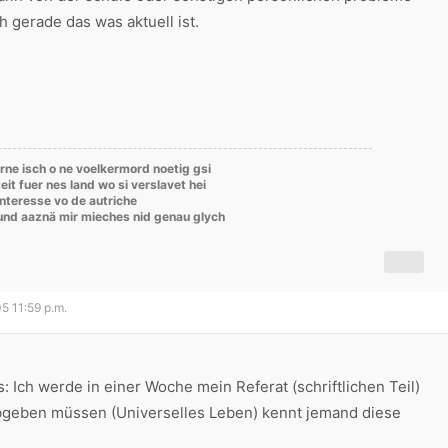
h gerade das was aktuell ist.
rne isch o ne voelkermord noetig gsi
eit fuer nes land wo si verslavet hei
'interesse vo de autriche
rund aaznä mir mieches nid genau glych
05 11:59 p.m.
s: Ich werde in einer Woche mein Referat (schriftlichen Teil)
bgeben müssen (Universelles Leben) kennt jemand diese