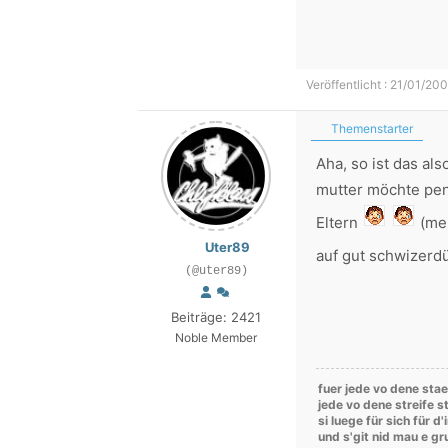
Veröffentlicht : 21/01/200
Themenstarter
Aha, so ist das al
mutter möchte pen
Eltern
(mei
Uter89
auf gut schwizerd
(@uter89)
Beiträge: 2421
Noble Member
fuer jede vo dene stae
jede vo dene streife st
si luege für sich für d
und s'git nid mau e g