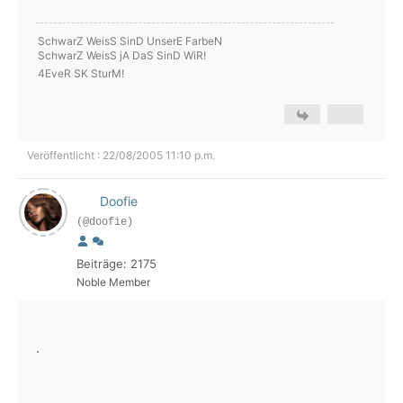
SchwarZ WeisS SinD UnserE FarbeN
SchwarZ WeisS jA DaS SinD WiR!
4EveR SK SturM!
Veröffentlicht : 22/08/2005 11:10 p.m.
Doofie
(@doofie)
Beiträge: 2175
Noble Member
.