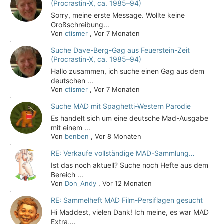
(Procrastin-X, ca. 1985–94)
Sorry, meine erste Message. Wollte keine
Großschreibung...
Von
ctismer
,
Vor 7 Monaten
Suche Dave-Berg-Gag aus Feuerstein-Zeit
(Procrastin-X, ca. 1985–94)
Hallo zusammen, ich suche einen Gag aus dem
deutschen ...
Von
ctismer
,
Vor 7 Monaten
Suche MAD mit Spaghetti-Western Parodie
Es handelt sich um eine deutsche Mad-Ausgabe
mit einem ...
Von
benben
,
Vor 8 Monaten
RE: Verkaufe vollständige MAD-Sammlung…
Ist das noch aktuell? Suche noch Hefte aus dem
Bereich ...
Von
Don_Andy
,
Vor 12 Monaten
RE: Sammelheft MAD Film-Persiflagen gesucht
Hi Maddest, vielen Dank! Ich meine, es war MAD
Extra,...