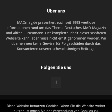
Über uns
MADmag.de präsentiert euch seit 1998 wertlose
Informationen rund um das Thema Deutsches MAD Magazin
und Alfred E. Neumann. Der komplette Inhalt dieser sinnfreien
Webseite kann, aber muss nicht ernst genommen werden. Wir
übernehmen keine Gewähr für Folgeschäden durch das
Konsumieren unserer schwachsinnigen Beiträge.
Folgen Sie uns
FunnyGame.de
DR-Zeller.com
Kontakt
Diese Website benutzen Cookies. Wenn Sie die Website weiter
Wir kaufen Dein MAD Zeugs
Advertise on MADmag.de
nutzen, stimmen Sie der Verwendung von Cookies zu.
Datenschutzerklärung
Impressum
MADtrash.com