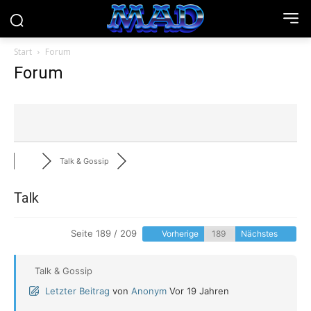
Start
Forum
Forum
Talk & Gossip
Talk
Seite 189 / 209
Vorherige
Nächstes
Talk & Gossip
Letzter Beitrag
von
Anonym
Vor 19 Jahren