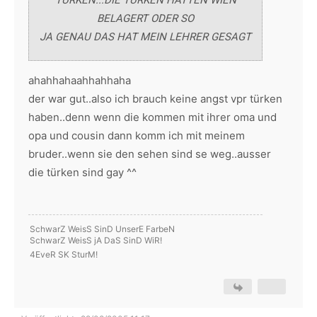
TÜRKEN...DIE TÜRKEN HATTEN WIEN
BELAGERT ODER SO
JA GENAU DAS HAT MEIN LEHRER GESAGT
ahahhahaahhahhaha
der war gut..also ich brauch keine angst vpr türken
haben..denn wenn die kommen mit ihrer oma und
opa und cousin dann komm ich mit meinem
bruder..wenn sie den sehen sind se weg..ausser
die türken sind gay ^^
SchwarZ WeisS SinD UnserE FarbeN
SchwarZ WeisS jA DaS SinD WiR!
4EveR SK SturM!