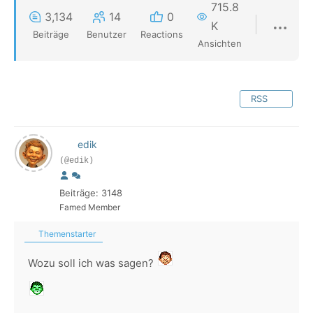
715.8
3,134
14
0
K
Beiträge
Benutzer
Reactions
Ansichten
RSS
edik
(@edik)
Beiträge: 3148
Famed Member
Themenstarter
Wozu soll ich was sagen?