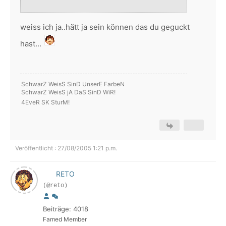
weiss ich ja..hätt ja sein können das du geguckt
hast...
SchwarZ WeisS SinD UnserE FarbeN
SchwarZ WeisS jA DaS SinD WiR!
4EveR SK SturM!
Veröffentlicht : 27/08/2005 1:21 p.m.
RETO
(@reto)
Beiträge: 4018
Famed Member