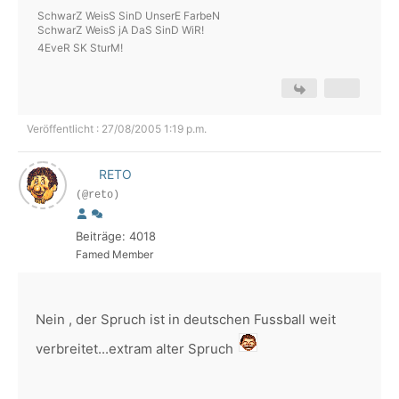
SchwarZ WeisS SinD UnserE FarbeN
SchwarZ WeisS jA DaS SinD WiR!
4EveR SK SturM!
Veröffentlicht : 27/08/2005 1:19 p.m.
RETO
(@reto)
Beiträge: 4018
Famed Member
Nein , der Spruch ist in deutschen Fussball weit
verbreitet...extram alter Spruch