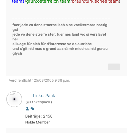
teams
/
grün:österreich team
/
braun:türkisches team
)
fuer jede vo dene staerne isch o ne voelkermord noetig
gsi
jede vo dene streife steit fuer nes land wo si verslavet
hei
si luege für sich für d'interesse vo de autriche
und s'git nid mau e grund aaznä mir mieches nid genau
glych
Veröffentlicht : 25/08/2005 9:38 p.m.
LinkesPack
(@linkespack)
Beiträge: 2458
Noble Member