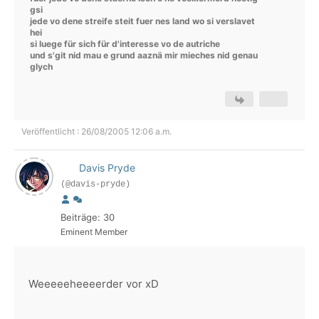
gsi
jede vo dene streife steit fuer nes land wo si verslavet
hei
si luege für sich für d'interesse vo de autriche
und s'git nid mau e grund aaznä mir mieches nid genau
glych
Veröffentlicht : 26/08/2005 12:06 a.m.
Davis Pryde
(@davis-pryde)
Beiträge: 30
Eminent Member
Weeeeeheeeerder vor xD