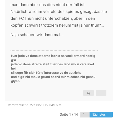
man dann aber das dies nicht der fall ist.
Natürlich wird im vorfeld des spieles gesagt das sie
den FCThun nicht unterschätzen, aber in den
köpfen schwirrt trotzdem herum "ist ja nur thun"...
Naja schauen wir dann mal...
fuer jede vo dene staerne isch o ne voelkermord noetig
gsi
jede vo dene streife steit fuer nes land wo si verslavet
hei
si luege für sich für d'interesse vo de autriche
und s'git nid mau e grund aaznä mir mieches nid genau
glych
Veröffentlicht : 27/08/2005 7:49 p.m.
Seite 1 / 14
Nächstes