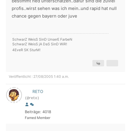
bestimmt ned unterschätzen..dafür sind die zuviel
profis..wirst sehen was ich mein..und rapid hat null
chance gegen bayern oder juve
SchwarZ WeisS SinD UnserE FarbeN
SchwarZ WeisS jA DaS SinD WiR!
4EveR SK SturM!
Veröffentlicht : 27/08/2005 1:40 a.m.
RETO
(@reto)
Beiträge: 4018
Famed Member