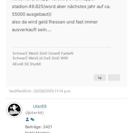
stadion:49.825(word aber nächstes jahr auf ca.
55000 ausgebaut))
also da wird geld fliessen und fast immer
ausverkauft sein....
SchwarZ WeisS SinD UnserE FarbeN
SchwarZ WeisS jA DaS SinD WiR!
4EveR SK SturM!
Veröffentlicht : 25/08/2005 11:14 p.m.
Uter89
(@uter89)
Beiträge: 2421
Noble Member