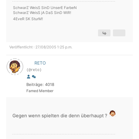
SchwarZ WeisS SinD UnserE FarbeN
SchwarZ WeisS jA DaS SinD WiR!
4EveR SK SturM!
Veröffentlicht : 27/08/2005 1:25 p.m.
RETO
(@reto)
Beiträge: 4018
Famed Member
Gegen wenn spielten die denn überhaupt ?