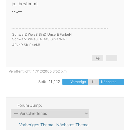
ja.. bestimmt
--..--
SchwarZ WeisS SinD UnserE FarbeN
SchwarZ WeisS jA DaS SinD WiR!
4EveR SK SturM!
Veröffentlicht : 17/12/2005 3:52 p.m.
Seite 11 / 12
Vorherige
Nächstes
Forum Jump:
Vorheriges Thema
Nächstes Thema