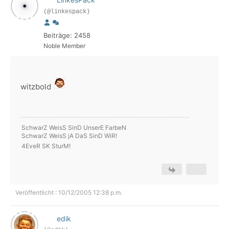
(@linkespack)
Beiträge: 2458
Noble Member
witzbold
SchwarZ WeisS SinD UnserE FarbeN
SchwarZ WeisS jA DaS SinD WiR!
4EveR SK SturM!
Veröffentlicht : 10/12/2005 12:38 p.m.
edik