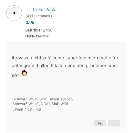
LinkesPack
(@linkespack)
Beiträge: 2458
Noble Member
ihr wisst nicht zufällig ne super latein lern setie für
anfänger mit allen 6 fällen und den pronomen und
sò?
SchwarZ WeisS SinD UnserE FarbeN
SchwarZ WeisS jA DaS SinD WiR!
4EveR SK SturM!