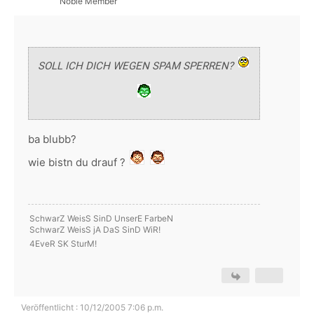
Noble Member
SOLL ICH DICH WEGEN SPAM SPERREN?
ba blubb?
wie bistn du drauf ?
SchwarZ WeisS SinD UnserE FarbeN
SchwarZ WeisS jA DaS SinD WiR!
4EveR SK SturM!
Veröffentlicht : 10/12/2005 7:06 p.m.