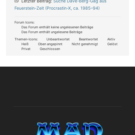
Letzter Beitrag:
Suche Dave-Berg-Gag aus
Feuerstein-Zeit (Procrastin-X, ca. 1985–94)
Forum Icons:
Das Forum enthält keine ungelesenen Beiträge
Das Forum enthält ungelesene Beiträge
Themen-Icons:
Unbeantwortet
Beantwortet
Aktiv
Heiß
Oben angepinnt
Nicht genehmigt
Gelöst
Privat
Geschlossen