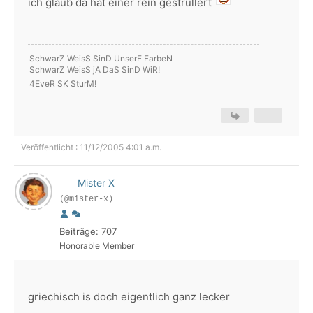
ich glaub da hat einer rein gestrullert
SchwarZ WeisS SinD UnserE FarbeN
SchwarZ WeisS jA DaS SinD WiR!
4EveR SK SturM!
Veröffentlicht : 11/12/2005 4:01 a.m.
Mister X
(@mister-x)
Beiträge: 707
Honorable Member
griechisch is doch eigentlich ganz lecker