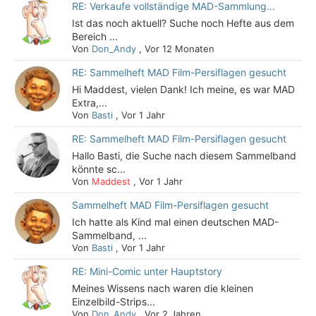
RE: Verkaufe vollständige MAD-Sammlung…
Ist das noch aktuell? Suche noch Hefte aus dem
Bereich ...
Von
Don_Andy
,
Vor 12 Monaten
RE: Sammelheft MAD Film-Persiflagen gesucht
Hi Maddest, vielen Dank! Ich meine, es war MAD
Extra,...
Von
Basti
,
Vor 1 Jahr
RE: Sammelheft MAD Film-Persiflagen gesucht
Hallo Basti, die Suche nach diesem Sammelband
könnte sc...
Von
Maddest
,
Vor 1 Jahr
Sammelheft MAD Film-Persiflagen gesucht
Ich hatte als Kind mal einen deutschen MAD-
Sammelband, ...
Von
Basti
,
Vor 1 Jahr
RE: Mini-Comic unter Hauptstory
Meines Wissens nach waren die kleinen
Einzelbild-Strips...
Von
Don_Andy
,
Vor 2 Jahren