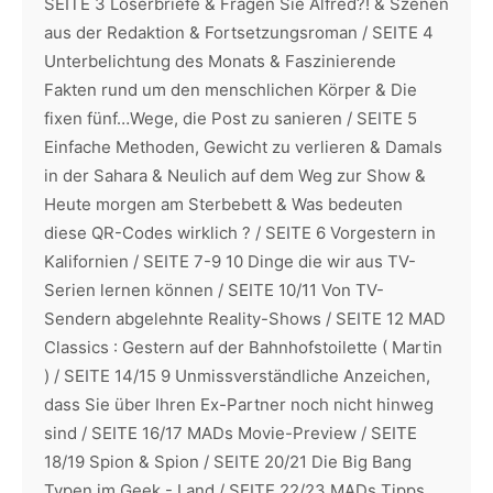
SEITE 3 Loserbriefe & Fragen Sie Alfred?! & Szenen
aus der Redaktion & Fortsetzungsroman / SEITE 4
Unterbelichtung des Monats & Faszinierende
Fakten rund um den menschlichen Körper & Die
fixen fünf…Wege, die Post zu sanieren / SEITE 5
Einfache Methoden, Gewicht zu verlieren & Damals
in der Sahara & Neulich auf dem Weg zur Show &
Heute morgen am Sterbebett & Was bedeuten
diese QR-Codes wirklich ? / SEITE 6 Vorgestern in
Kalifornien / SEITE 7-9 10 Dinge die wir aus TV-
Serien lernen können / SEITE 10/11 Von TV-
Sendern abgelehnte Reality-Shows / SEITE 12 MAD
Classics : Gestern auf der Bahnhofstoilette ( Martin
) / SEITE 14/15 9 Unmissverständliche Anzeichen,
dass Sie über Ihren Ex-Partner noch nicht hinweg
sind / SEITE 16/17 MADs Movie-Preview / SEITE
18/19 Spion & Spion / SEITE 20/21 Die Big Bang
Typen im Geek - Land / SEITE 22/23 MADs Tipps