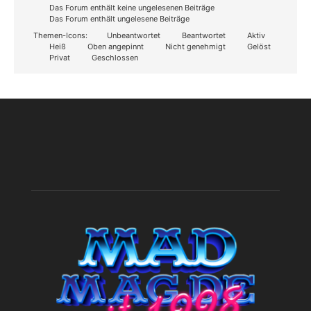
Das Forum enthält keine ungelesenen Beiträge
Das Forum enthält ungelesene Beiträge
Themen-Icons:
Unbeantwortet
Beantwortet
Aktiv
Heiß
Oben angepinnt
Nicht genehmigt
Gelöst
Privat
Geschlossen