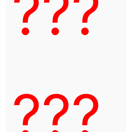
???
???