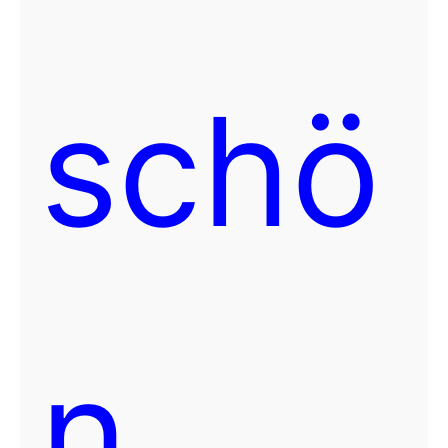
schö
n