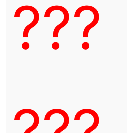
???
???