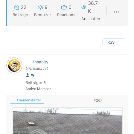
38.7
22
9
0
K
Beiträge
Benutzer
Reactions
Ansichten
RSS
Insanity
(@insanity)
Beiträge: 5
Active Member
Themenstarter
[#267]