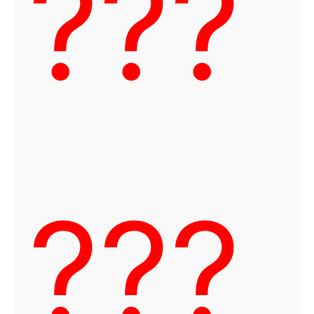
???
???