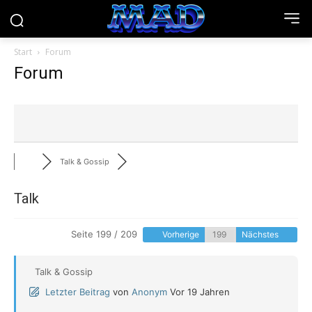
Start
Forum
Forum
Talk & Gossip
Talk
Seite 199 / 209
Vorherige
Nächstes
Talk & Gossip
Letzter Beitrag
von
Anonym
Vor 19 Jahren