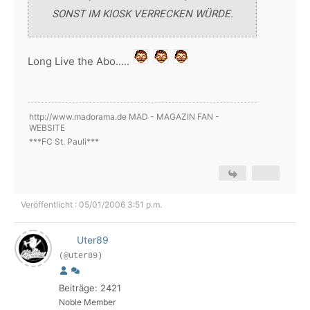
SONST IM KIOSK VERRECKEN WÜRDE.
Long Live the Abo.....
http://www.madorama.de MAD - MAGAZIN FAN -
WEBSITE
***FC St. Pauli***
Veröffentlicht : 05/01/2006 3:51 p.m.
Uter89
(@uter89)
Beiträge: 2421
Noble Member