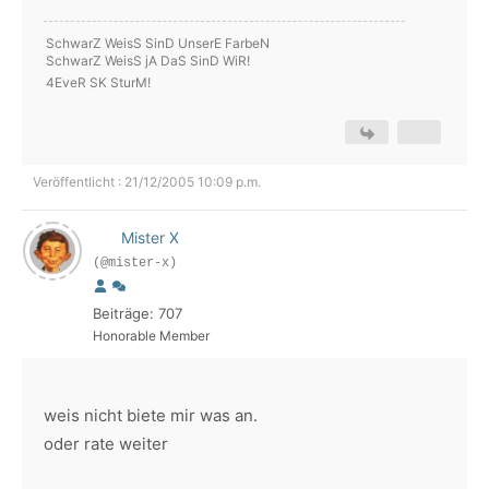
SchwarZ WeisS SinD UnserE FarbeN
SchwarZ WeisS jA DaS SinD WiR!
4EveR SK SturM!
Veröffentlicht : 21/12/2005 10:09 p.m.
Mister X
(@mister-x)
Beiträge: 707
Honorable Member
weis nicht biete mir was an.
oder rate weiter