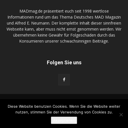
MADmag.de präsentiert euch seit 1998 wertlose
Informationen rund um das Thema Deutsches MAD Magazin
und Alfred E. Neumann. Der komplette Inhalt dieser sinnfreien
Webseite kann, aber muss nicht ernst genommen werden. Wir
übernehmen keine Gewähr für Folgeschäden durch das
Konsumieren unserer schwachsinnigen Beiträge.
Folgen Sie uns
FunnyGame.de
DR-Zeller.com
Kontakt
Diese Website benutzen Cookies. Wenn Sie die Website weiter
Wir kaufen Dein MAD Zeugs
Advertise on MADmag.de
nutzen, stimmen Sie der Verwendung von Cookies zu.
Datenschutzerklärung
Impressum
MADtrash.com
Akzeptieren
© MADmag.de 2026