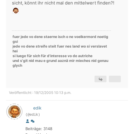
sicht, könnt ihr nicht mal den mittelwert finden?!
fuer jede vo dene staerne isch o ne voelkermord noetig
gsi
jede vo dene streife steit fuer nes land wo si verslavet
hei
si luege für sich für d'interesse vo de autriche
und s'git nid mau e grund aaznä mir mieches nid genau
glych
Veröffentlicht : 19/12/2005 10:13 p.m.
edik
(@edik)
Beiträge: 3148