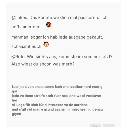
@linkes: Das könnte wirklich mal passieren...ich
hoffs aner ned...
manman, sogar ich hab jede ausgabe gekauft,
schääämt euch
@Reto: Wie siehts aus, kommste im sommer jetzt?
Also wiest du shcon was merh?
fuer jede vo dene staerne isch o ne voelkermord noetig
gsi
jede vo dene streife steit fuer nes land wo si verslavet
hei
si luege für sich für d'interesse vo de autriche
und s'git nid mau e grund aaznä mir mieches nid genau
glych