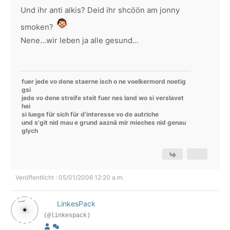
Und ihr anti alkis? Deid ihr shcöön am jonny
smoken?
Nene...wir leben ja alle gesund...
fuer jede vo dene staerne isch o ne voelkermord noetig
gsi
jede vo dene streife steit fuer nes land wo si verslavet
hei
si luege für sich für d'interesse vo de autriche
und s'git nid mau e grund aaznä mir mieches nid genau
glych
Veröffentlicht : 05/01/2006 12:20 a.m.
LinkesPack
(@linkespack)