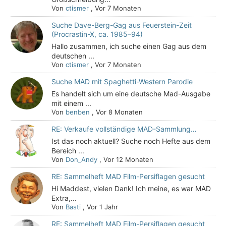
Von
ctismer
,
Vor 7 Monaten
Suche Dave-Berg-Gag aus Feuerstein-Zeit
(Procrastin-X, ca. 1985–94)
Hallo zusammen, ich suche einen Gag aus dem
deutschen ...
Von
ctismer
,
Vor 7 Monaten
Suche MAD mit Spaghetti-Western Parodie
Es handelt sich um eine deutsche Mad-Ausgabe
mit einem ...
Von
benben
,
Vor 8 Monaten
RE: Verkaufe vollständige MAD-Sammlung…
Ist das noch aktuell? Suche noch Hefte aus dem
Bereich ...
Von
Don_Andy
,
Vor 12 Monaten
RE: Sammelheft MAD Film-Persiflagen gesucht
Hi Maddest, vielen Dank! Ich meine, es war MAD
Extra,...
Von
Basti
,
Vor 1 Jahr
RE: Sammelheft MAD Film-Persiflagen gesucht