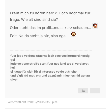
Freut mich zu hören herr x. Doch nochmal zur
frage. Wie alt sind sind sie?
Oder steht das im profil...muss kurz schauen...
Edit: Ne da steht ja nix, also egal...
fuer jede vo dene staerne isch o ne voelkermord noetig
gsi
jede vo dene streife steit fuer nes land wo si verslavet
hei
si luege für sich für d'interesse vo de autriche
und s'git nid mau e grund aaznä mir mieches nid genau
glych
Veröffentlicht : 20/12/2005 6:58 p.m.