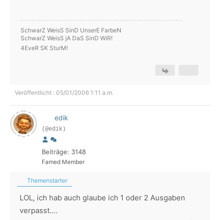
SchwarZ WeisS SinD UnserE FarbeN
SchwarZ WeisS jA DaS SinD WiR!
4EveR SK SturM!
Veröffentlicht : 05/01/2006 1:11 a.m.
edik
(@edik)
Beiträge: 3148
Famed Member
Themenstarter
LOL, ich hab auch glaube ich 1 oder 2 Ausgaben
verpasst....