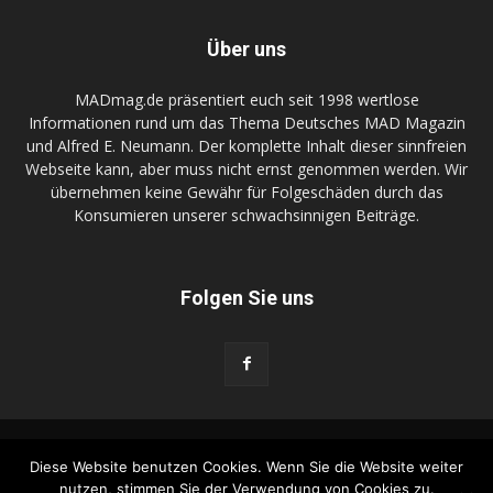
Über uns
MADmag.de präsentiert euch seit 1998 wertlose
Informationen rund um das Thema Deutsches MAD Magazin
und Alfred E. Neumann. Der komplette Inhalt dieser sinnfreien
Webseite kann, aber muss nicht ernst genommen werden. Wir
übernehmen keine Gewähr für Folgeschäden durch das
Konsumieren unserer schwachsinnigen Beiträge.
Folgen Sie uns
FunnyGame.de
DR-Zeller.com
Kontakt
Diese Website benutzen Cookies. Wenn Sie die Website weiter
Wir kaufen Dein MAD Zeugs
Advertise on MADmag.de
nutzen, stimmen Sie der Verwendung von Cookies zu.
Datenschutzerklärung
Impressum
MADtrash.com