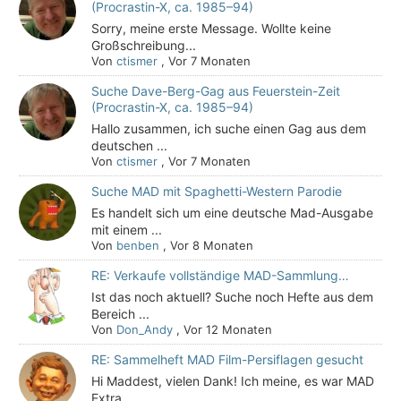
(Procrastin-X, ca. 1985–94)
Sorry, meine erste Message. Wollte keine
Großschreibung...
Von
ctismer
,
Vor 7 Monaten
Suche Dave-Berg-Gag aus Feuerstein-Zeit
(Procrastin-X, ca. 1985–94)
Hallo zusammen, ich suche einen Gag aus dem
deutschen ...
Von
ctismer
,
Vor 7 Monaten
Suche MAD mit Spaghetti-Western Parodie
Es handelt sich um eine deutsche Mad-Ausgabe
mit einem ...
Von
benben
,
Vor 8 Monaten
RE: Verkaufe vollständige MAD-Sammlung…
Ist das noch aktuell? Suche noch Hefte aus dem
Bereich ...
Von
Don_Andy
,
Vor 12 Monaten
RE: Sammelheft MAD Film-Persiflagen gesucht
Hi Maddest, vielen Dank! Ich meine, es war MAD
Extra,...