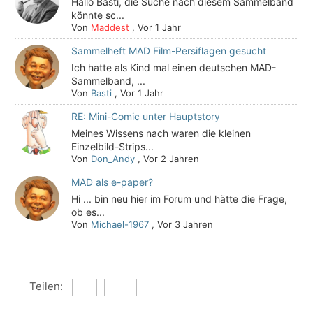
Hallo Basti, die Suche nach diesem Sammelband
könnte sc...
Von
Maddest
,
Vor 1 Jahr
Sammelheft MAD Film-Persiflagen gesucht
Ich hatte als Kind mal einen deutschen MAD-
Sammelband, ...
Von
Basti
,
Vor 1 Jahr
RE: Mini-Comic unter Hauptstory
Meines Wissens nach waren die kleinen
Einzelbild-Strips...
Von
Don_Andy
,
Vor 2 Jahren
MAD als e-paper?
Hi ... bin neu hier im Forum und hätte die Frage,
ob es...
Von
Michael-1967
,
Vor 3 Jahren
Teilen: