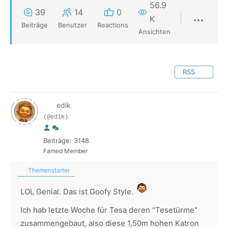
56.9
39
14
0
K
Beiträge
Benutzer
Reactions
Ansichten
RSS
edik
(@edik)
Beiträge: 3148
Famed Member
Themenstarter
LOL Genial. Das ist Goofy Style.
Ich hab letzte Woche für Tesa deren "Tesetürme"
zusammengebaut, also diese 1,50m hohen Katron