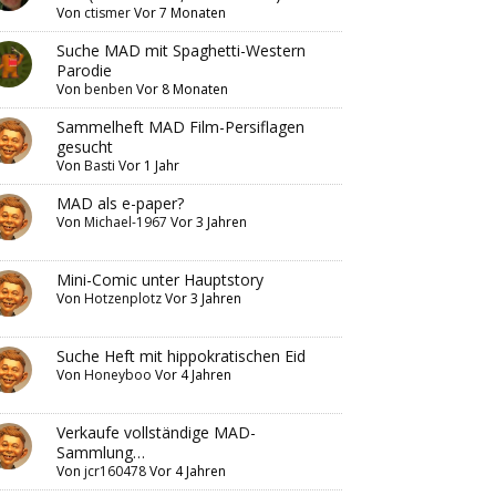
Von
ctismer
Vor 7 Monaten
Suche MAD mit Spaghetti-Western
Parodie
Von
benben
Vor 8 Monaten
Sammelheft MAD Film-Persiflagen
gesucht
Von
Basti
Vor 1 Jahr
MAD als e-paper?
Von
Michael-1967
Vor 3 Jahren
Mini-Comic unter Hauptstory
Von
Hotzenplotz
Vor 3 Jahren
Suche Heft mit hippokratischen Eid
Von
Honeyboo
Vor 4 Jahren
Verkaufe vollständige MAD-
Sammlung…
Von
jcr160478
Vor 4 Jahren