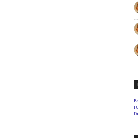
B
F
Dr