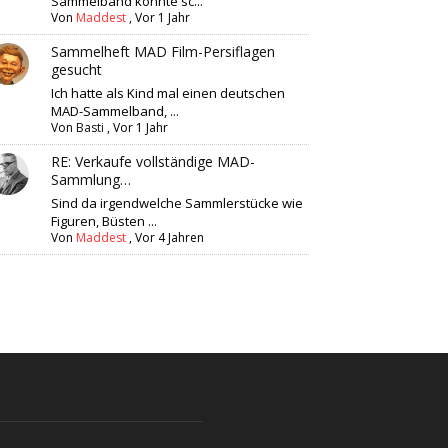
Sammelband könnte sc...
Von
Maddest
,
Vor 1 Jahr
Sammelheft MAD Film-Persiflagen
gesucht
Ich hatte als Kind mal einen deutschen
MAD-Sammelband, ...
Von
Basti
,
Vor 1 Jahr
RE: Verkaufe vollständige MAD-
Sammlung…
Sind da irgendwelche Sammlerstücke wie
Figuren, Büsten ...
Von
Maddest
,
Vor 4 Jahren