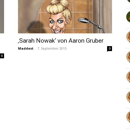
n
‚Sarah Nowak‘ von Aaron Gruber
Maddest
-
7. September 2015
0
0