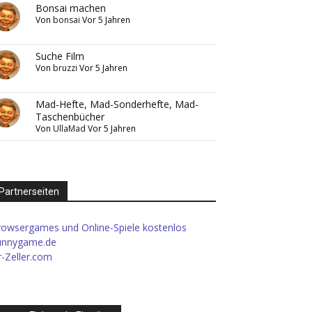
Bonsai machen
Von
bonsai
Vor 5 Jahren
Suche Film
Von
bruzzi
Vor 5 Jahren
Mad-Hefte, Mad-Sonderhefte, Mad-
Taschenbücher
Von
UllaMad
Vor 5 Jahren
Partnerseiten
rowsergames und Online-Spiele kostenlos
unnygame.de
-Zeller.com