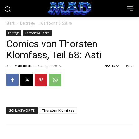
Start
Beiträge
Cartoons & Satire
Beiträge
Cartoons & Satire
Comics von Thorsten
Klomfass, Teil 68: Asti
Von
Maddest
-
18. August 2013
1372
0
SCHLAGWORTE
Thorsten Klomfass