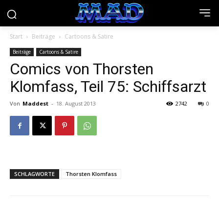
Start
Beiträge
Cartoons & Satire
Beiträge
Cartoons & Satire
Comics von Thorsten
Klomfass, Teil 75: Schiffsarzt
Von
Maddest
-
18. August 2013
2742
0
SCHLAGWORTE
Thorsten Klomfass