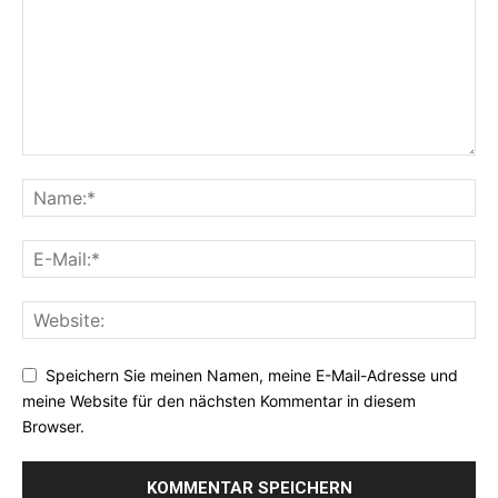
Speichern Sie meinen Namen, meine E-Mail-Adresse und
meine Website für den nächsten Kommentar in diesem
Browser.