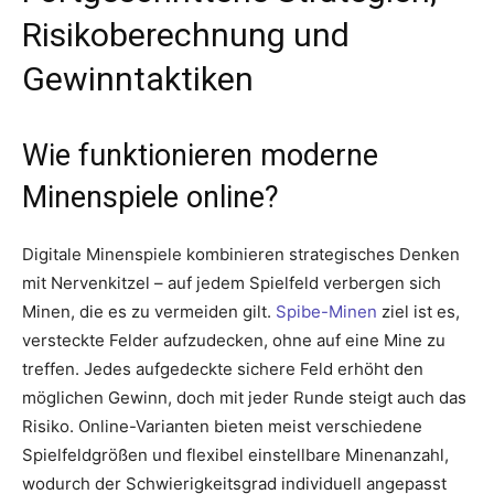
Risikoberechnung und
Gewinntaktiken
Wie funktionieren moderne
Minenspiele online?
Digitale Minenspiele kombinieren strategisches Denken
mit Nervenkitzel – auf jedem Spielfeld verbergen sich
Minen, die es zu vermeiden gilt.
Spibe-Minen
ziel ist es,
versteckte Felder aufzudecken, ohne auf eine Mine zu
treffen. Jedes aufgedeckte sichere Feld erhöht den
möglichen Gewinn, doch mit jeder Runde steigt auch das
Risiko. Online-Varianten bieten meist verschiedene
Spielfeldgrößen und flexibel einstellbare Minenanzahl,
wodurch der Schwierigkeitsgrad individuell angepasst