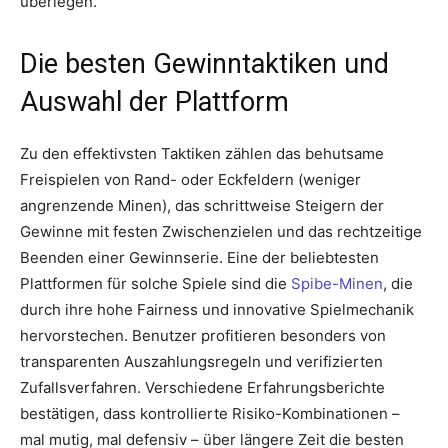
überlegen.
Die besten Gewinntaktiken und
Auswahl der Plattform
Zu den effektivsten Taktiken zählen das behutsame
Freispielen von Rand- oder Eckfeldern (weniger
angrenzende Minen), das schrittweise Steigern der
Gewinne mit festen Zwischenzielen und das rechtzeitige
Beenden einer Gewinnserie. Eine der beliebtesten
Plattformen für solche Spiele sind die
Spibe-Minen
, die
durch ihre hohe Fairness und innovative Spielmechanik
hervorstechen. Benutzer profitieren besonders von
transparenten Auszahlungsregeln und verifizierten
Zufallsverfahren. Verschiedene Erfahrungsberichte
bestätigen, dass kontrollierte Risiko-Kombinationen –
mal mutig, mal defensiv – über längere Zeit die besten