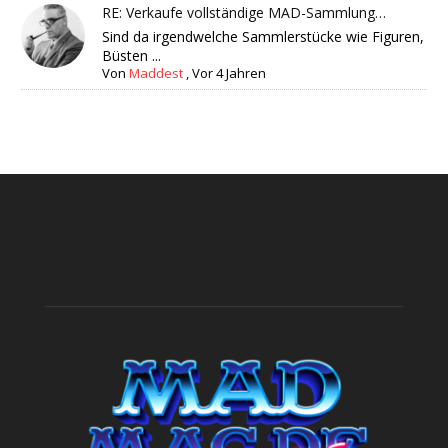
RE: Verkaufe vollständige MAD-Sammlung…
Sind da irgendwelche Sammlerstücke wie Figuren,
Büsten ...
Von
Maddest
,
Vor 4 Jahren