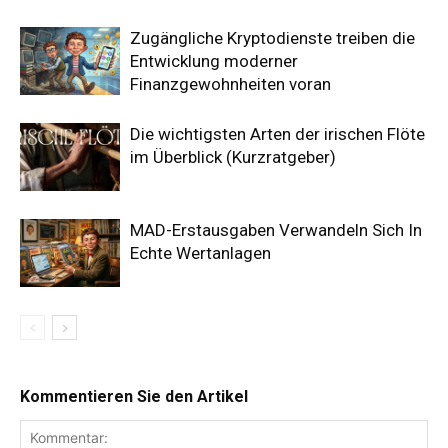
Zugängliche Kryptodienste treiben die
Entwicklung moderner
Finanzgewohnheiten voran
Die wichtigsten Arten der irischen Flöte
im Überblick (Kurzratgeber)
MAD-Erstausgaben Verwandeln Sich In
Echte Wertanlagen
Kommentieren Sie den Artikel