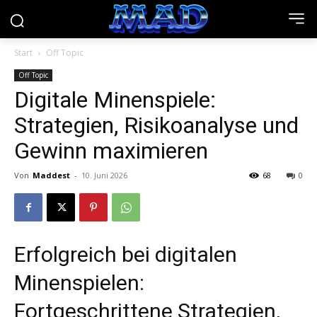
Start
Off Topic
Off Topic
Digitale Minenspiele:
Strategien, Risikoanalyse und
Gewinn maximieren
Von
Maddest
-
10. Juni 2026
68
0
Erfolgreich bei digitalen
Minenspielen:
Fortgeschrittene Strategien,