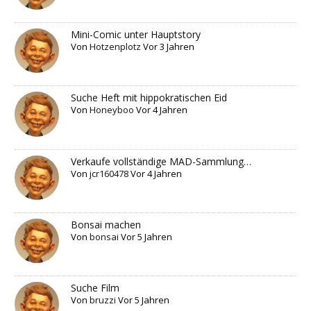
Mini-Comic unter Hauptstory
Von
Hotzenplotz
Vor 3 Jahren
Suche Heft mit hippokratischen Eid
Von
Honeyboo
Vor 4 Jahren
Verkaufe vollständige MAD-Sammlung…
Von
jcr160478
Vor 4 Jahren
Bonsai machen
Von
bonsai
Vor 5 Jahren
Suche Film
Von
bruzzi
Vor 5 Jahren