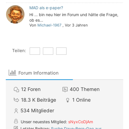
MAD als e-paper?
Hi ... bin neu hier im Forum und hätte die Frage,
ob es...
Von
Michael-1967
,
Vor 3 Jahren
Teilen:
Forum Information
12
Foren
400
Themen
18.3 K
Beiträge
1
Online
534
Mitglieder
Unser neuestes Mitglied:
sNyxCoDjAm
Letzter Beitrag:
Suche Dave-Berg-Gag aus