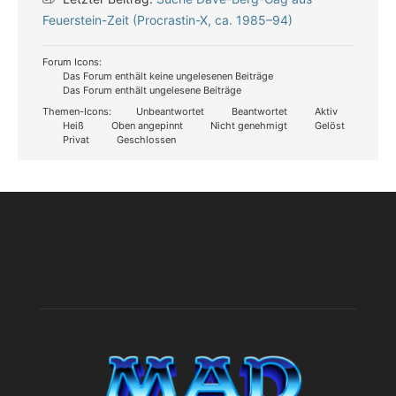
Feuerstein-Zeit (Procrastin-X, ca. 1985–94)
Forum Icons:
Das Forum enthält keine ungelesenen Beiträge
Das Forum enthält ungelesene Beiträge
Themen-Icons:
Unbeantwortet
Beantwortet
Aktiv
Heiß
Oben angepinnt
Nicht genehmigt
Gelöst
Privat
Geschlossen