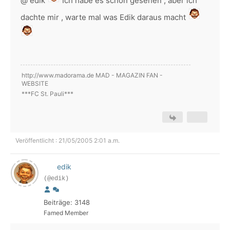
@ edik
Ich habe es schon gesehen , aber ich
dachte mir , warte mal was Edik daraus macht
http://www.madorama.de MAD - MAGAZIN FAN -
WEBSITE
***FC St. Pauli***
Veröffentlicht : 21/05/2005 2:01 a.m.
edik
(@edik)
Beiträge: 3148
Famed Member