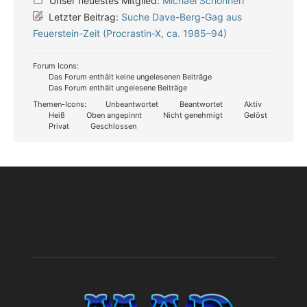
Unser neuestes Mitglied:
Michael Schönherr
Letzter Beitrag:
Suche Dave-Berg-Gag aus
Feuerstein-Zeit (Procrastin-X, ca. 1985–94)
Forum Icons:
Das Forum enthält keine ungelesenen Beiträge
Das Forum enthält ungelesene Beiträge
Themen-Icons:
Unbeantwortet
Beantwortet
Aktiv
Heiß
Oben angepinnt
Nicht genehmigt
Gelöst
Privat
Geschlossen