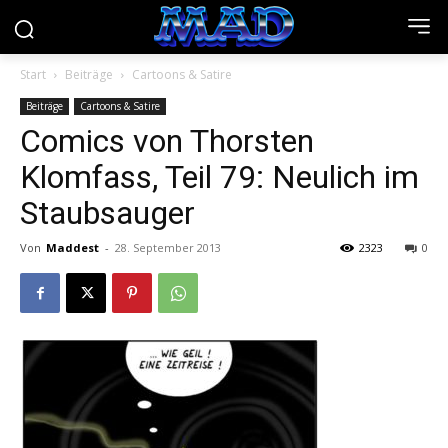
Start
Beiträge
Cartoons & Satire
Beiträge
Cartoons & Satire
Comics von Thorsten
Klomfass, Teil 79: Neulich im
Staubsauger
Von
Maddest
-
28. September 2013
2323
0