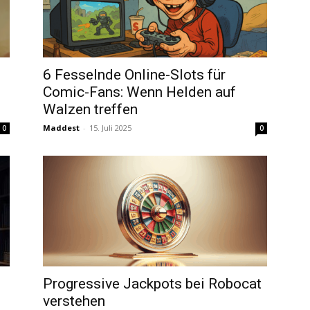
6 Fesselnde Online-Slots für
Comic-Fans: Wenn Helden auf
Walzen treffen
Maddest
-
15. Juli 2025
0
0
Progressive Jackpots bei Robocat
verstehen