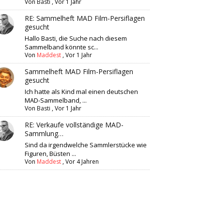
Von
Basti
,
Vor 1 Jahr
RE: Sammelheft MAD Film-Persiflagen
gesucht
Hallo Basti, die Suche nach diesem
Sammelband könnte sc...
Von
Maddest
,
Vor 1 Jahr
Sammelheft MAD Film-Persiflagen
gesucht
Ich hatte als Kind mal einen deutschen
MAD-Sammelband, ...
Von
Basti
,
Vor 1 Jahr
RE: Verkaufe vollständige MAD-
Sammlung…
Sind da irgendwelche Sammlerstücke wie
Figuren, Büsten ...
Von
Maddest
,
Vor 4 Jahren