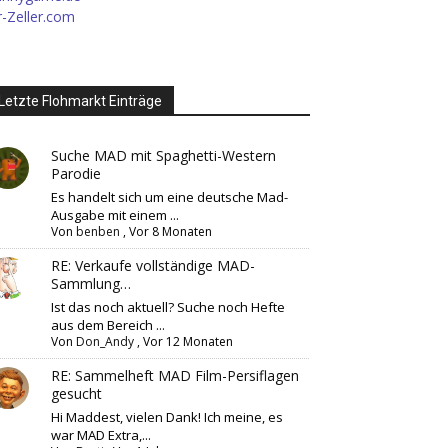
-Zeller.com
Letzte Flohmarkt Einträge
Suche MAD mit Spaghetti-Western
Parodie
Es handelt sich um eine deutsche Mad-
Ausgabe mit einem ...
Von
benben
,
Vor 8 Monaten
RE: Verkaufe vollständige MAD-
Sammlung…
Ist das noch aktuell? Suche noch Hefte
aus dem Bereich ...
Von
Don_Andy
,
Vor 12 Monaten
RE: Sammelheft MAD Film-Persiflagen
gesucht
Hi Maddest, vielen Dank! Ich meine, es
war MAD Extra,...