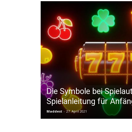
Die Symbole bei Spiela
Spielanleitung für Anfän
Maddest
-
27. April 2021