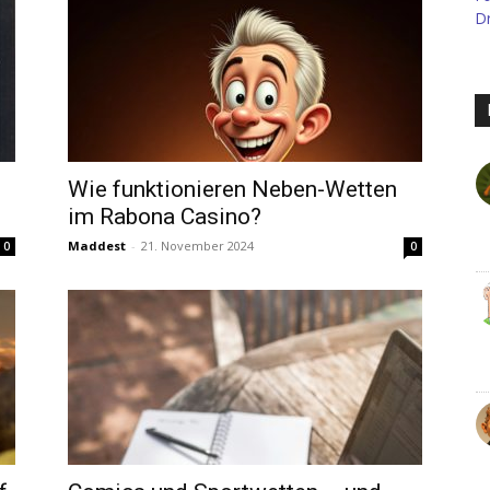
Dr
Wie funktionieren Neben-Wetten
im Rabona Casino?
Maddest
-
21. November 2024
0
0