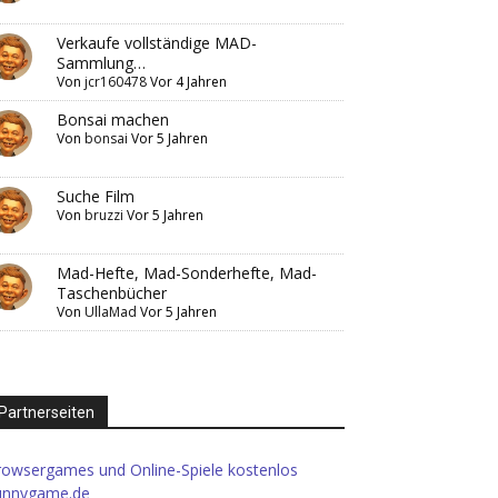
Verkaufe vollständige MAD-
Sammlung…
Von
jcr160478
Vor 4 Jahren
Bonsai machen
Von
bonsai
Vor 5 Jahren
Suche Film
Von
bruzzi
Vor 5 Jahren
Mad-Hefte, Mad-Sonderhefte, Mad-
Taschenbücher
Von
UllaMad
Vor 5 Jahren
Partnerseiten
rowsergames und Online-Spiele kostenlos
unnygame.de