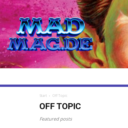
Start
Off Topic
OFF TOPIC
Featured posts