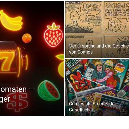
Der Ursprung und die Geschic
von Comics
utomaten –
ger
Comics als Spiegel der
Gesellschaft