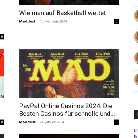
Wie man auf Basketball wettet
Maddest
-
15. Februar 2024
0
0
PayPal Online Casinos 2024: Die
Besten Casinos für schnelle und...
Maddest
-
24. Januar 2024
0
0
B
F