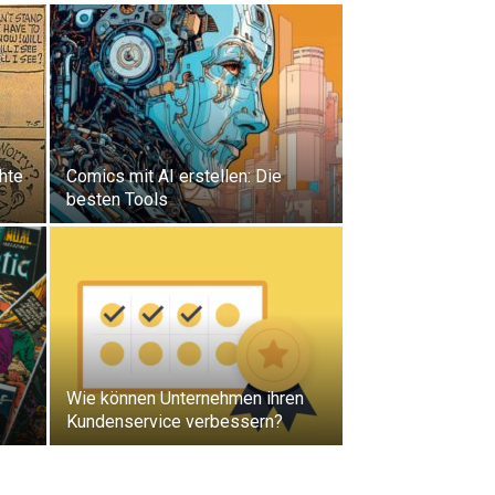
hte
Comics mit AI erstellen: Die
besten Tools
Wie können Unternehmen ihren
Kundenservice verbessern?