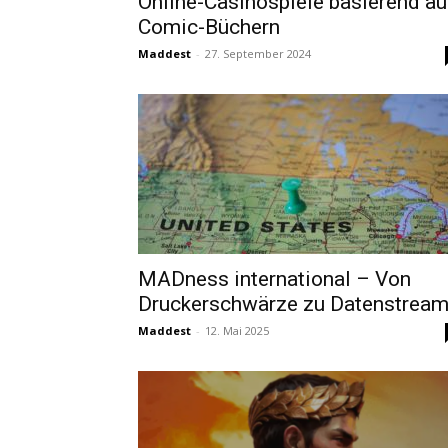
Online-Casinospiele basierend au
Comic-Büchern
Maddest
-
27. September 2024
MADness international – Von
Druckerschwärze zu Datenstrea
Maddest
-
12. Mai 2025