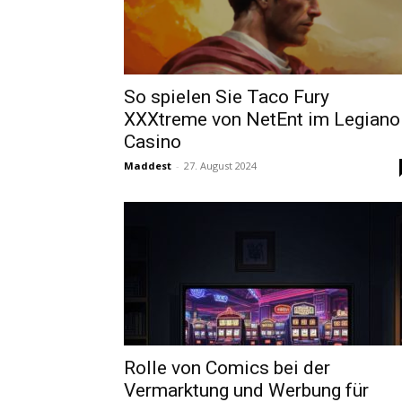
So spielen Sie Taco Fury
XXXtreme von NetEnt im Legiano
Casino
Maddest
-
27. August 2024
Rolle von Comics bei der
Vermarktung und Werbung für