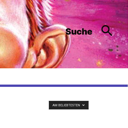
Suche
AM BELIEBTESTEN