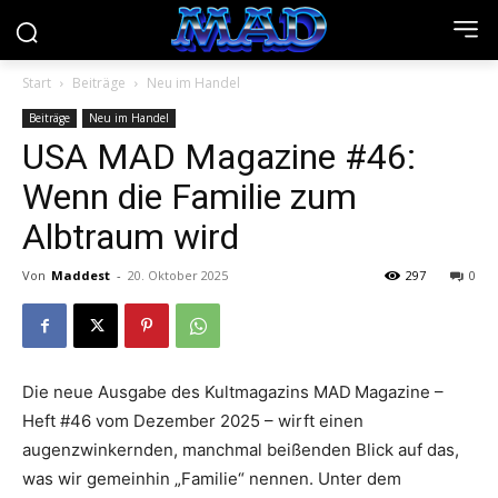
Start
Beiträge
Neu im Handel
Beiträge
Neu im Handel
USA MAD Magazine #46:
Wenn die Familie zum
Albtraum wird
Von
Maddest
-
20. Oktober 2025
297
0
Die neue Ausgabe des Kultmagazins MAD Magazine –
Heft #46 vom Dezember 2025 – wirft einen
augenzwinkernden, manchmal beißenden Blick auf das,
was wir gemeinhin „Familie“ nennen. Unter dem