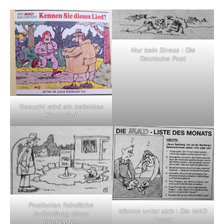
Nur kein Stress : Die
Deutsche Post
Gesucht wird ein beliebtes
Kinderlied
Postboten feindliche
Idioten unter sich : Die MAD
Aufstellung eines
Leser
Briefkasten