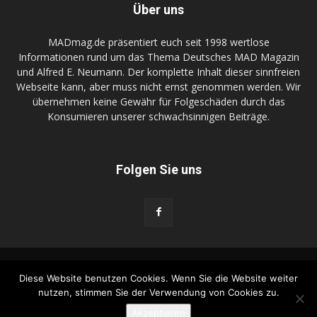
Über uns
MADmag.de präsentiert euch seit 1998 wertlose
Informationen rund um das Thema Deutsches MAD Magazin
und Alfred E. Neumann. Der komplette Inhalt dieser sinnfreien
Webseite kann, aber muss nicht ernst genommen werden. Wir
übernehmen keine Gewähr für Folgeschäden durch das
Konsumieren unserer schwachsinnigen Beiträge.
Folgen Sie uns
FunnyGame.de
DR-Zeller.com
Kontakt
Diese Website benutzen Cookies. Wenn Sie die Website weiter
Wir kaufen Dein MAD Zeugs
Advertise on MADmag.de
nutzen, stimmen Sie der Verwendung von Cookies zu.
Datenschutzerklärung
Impressum
MADtrash.com
Akzeptieren