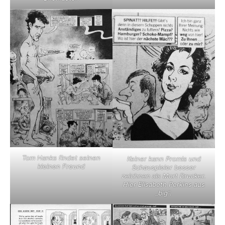
Tom Hanks findet seinen
Keiner kann Promis und
kleinen Freund
Schauspieler besser
zeichnen als Mort Drucker.
Hier Elisabeth Perkins aus
„big“.