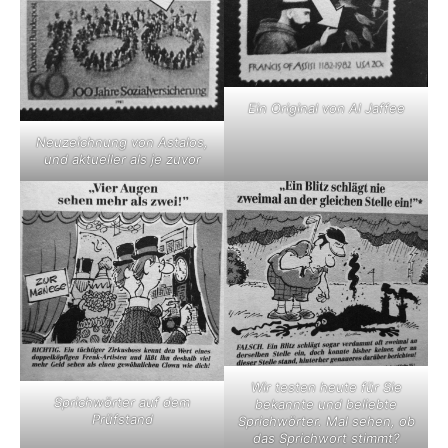
Ein Original von Al Jaffee
Neuzeichnung von Astalos,
und aktueller als je zuvor
Wir testen heute für Sie
Sprichwörter auf dem
bekannte und beliebte
Prüfstand
Sprichwörter. Mal sehen, ob
das Sprichwort stimmt?