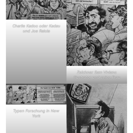
Charlie Kadoo oder Kadau
und Joe Raiola
Zeichner Sam Viviano
Illustrator und seine Frau
Typen Forschung in New
York