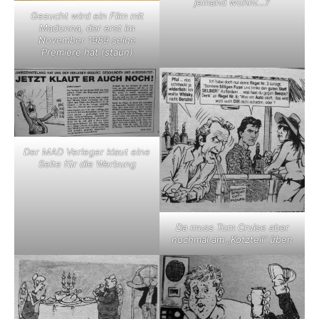
jemand wohnt…?
Gesucht wird ein Film mit
Madonna, der erst im
November 1989 seine
Premiere hat (staun)
Der MAD Verleger klaut eine
Seite für die Werbung
Da muss Tom Cruise aber
nochmal am „Kotzteil“ üben