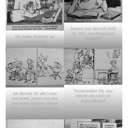
Stammt aus dem US MAD
Nr. 264, zum Pepsi/Cola
Die heiße Schlacht am
Vergleich
kalten Buffet
Tonnenweise Eis, wer
Als Service für alle Leser
träumt das nicht als
aus Israel, Japan und den
Jugendlicher?
Arabische Staaten, diesen
Strip von rechts nach links
lesen