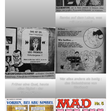
Rambo auf dem Lokus, was
will man mehr?
War alles andere als lustig :
das Geiseldrama von
Früher eine Qual, heute
Gladbeck
alles Digital : der
Filmvorführer