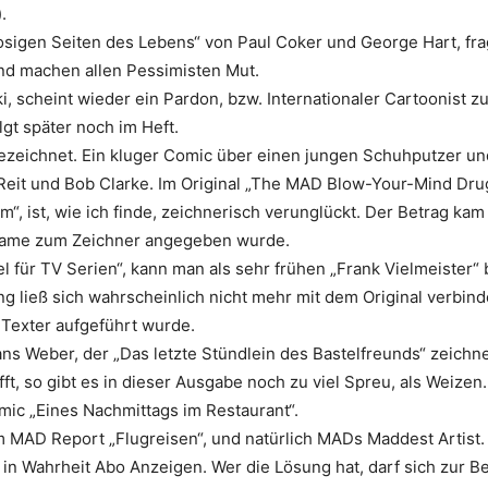
.
rosigen Seiten des Lebens“ von Paul Coker und George Hart, fr
und machen allen Pessimisten Mut.
i, scheint wieder ein Pardon, bzw. Internationaler Cartoonist 
lgt später noch im Heft.
gezeichnet. Ein kluger Comic über einen jungen Schuhputzer u
Reit und Bob Clarke. Im Original „The MAD Blow-Your-Mind Drug
m“, ist, wie ich finde, zeichnerisch verunglückt. Der Betrag k
 Name zum Zeichner angegeben wurde.
 für TV Serien“, kann man als sehr frühen „Frank Vielmeister“ 
g ließ sich wahrscheinlich nicht mehr mit dem Original verbin
 Texter aufgeführt wurde.
ns Weber, der „Das letzte Stündlein des Bastelfreunds“ zeichne
ft, so gibt es in dieser Ausgabe noch zu viel Spreu, als Weizen.
mic „Eines Nachmittags im Restaurant“.
m MAD Report „Flugreisen“, und natürlich MADs Maddest Artist.
 in Wahrheit Abo Anzeigen. Wer die Lösung hat, darf sich zur B