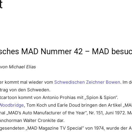
t
sches MAD Nummer 42 – MAD besucht 
 von Michael Elias
er kommt mal wieder vom
Schwedischen Zeichner Bowen
. Im 
itrag von den Schweden.
tcartoon kommt von Antonio Prohias mit „Spion & Spion“.
Woodbridge
, Tom Koch und Earle Doud bringen den Artikel „MAD 
nal „MAD’s Auto Manufacturer of the Year“, Nr. 151, Juni 1972. M
nchorman Walter Cronkite dar.
 gesendeten „MAD Magazine TV Special“ von 1974, wurde der Arti