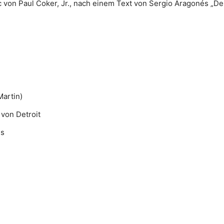
c von Paul Coker, Jr., nach einem Text von Sergio Aragonés „De
artin)
 von Detroit
ns