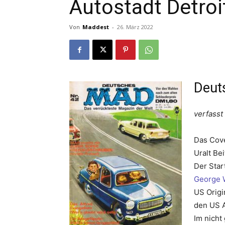
Autostadt Detroi
Von
Maddest
-
26. März 2022
Deut
verfasst
Das Cov
Uralt Be
Der Star
George 
US Origi
den US A
Im nicht