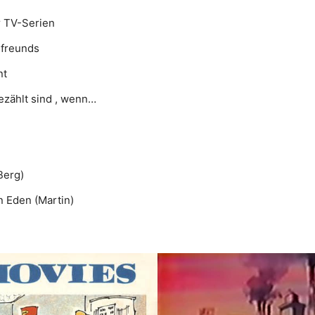
 TV-Serien
lfreunds
nt
ezählt sind , wenn…
Berg)
 Eden (Martin)