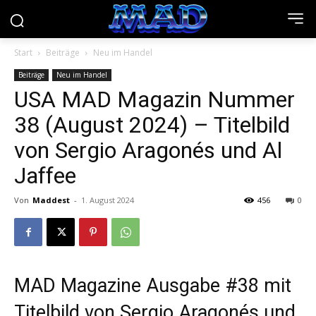
Start
Beiträge
Neu im Handel
Beiträge
Neu im Handel
USA MAD Magazin Nummer
38 (August 2024) – Titelbild
von Sergio Aragonés und Al
Jaffee
Von
Maddest
-
1. August 2024
456
0
MAD Magazine Ausgabe #38 mit
Titelbild von Sergio Aragonés und