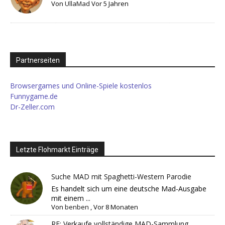
Von
UllaMad
Vor 5 Jahren
Partnerseiten
Browsergames und Online-Spiele kostenlos
Funnygame.de
Dr-Zeller.com
Letzte Flohmarkt Einträge
Suche MAD mit Spaghetti-Western Parodie
Es handelt sich um eine deutsche Mad-Ausgabe
mit einem ...
Von
benben
,
Vor 8 Monaten
RE: Verkaufe vollständige MAD-Sammlung…