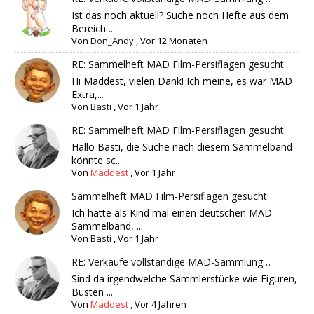
Ist das noch aktuell? Suche noch Hefte aus dem
Bereich ...
Von
Don_Andy
,
Vor 12 Monaten
RE: Sammelheft MAD Film-Persiflagen gesucht
Hi Maddest, vielen Dank! Ich meine, es war MAD
Extra,...
Von
Basti
,
Vor 1 Jahr
RE: Sammelheft MAD Film-Persiflagen gesucht
Hallo Basti, die Suche nach diesem Sammelband
könnte sc...
Von
Maddest
,
Vor 1 Jahr
Sammelheft MAD Film-Persiflagen gesucht
Ich hatte als Kind mal einen deutschen MAD-
Sammelband, ...
Von
Basti
,
Vor 1 Jahr
RE: Verkaufe vollständige MAD-Sammlung…
Sind da irgendwelche Sammlerstücke wie Figuren,
Büsten ...
Von
Maddest
,
Vor 4 Jahren