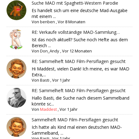
Suche MAD mit Spaghetti-Western Parodie
Es handelt sich um eine deutsche Mad-Ausgabe
mit einem ...
Von
benben
,
Vor 8 Monaten
RE: Verkaufe vollständige MAD-Sammlung…
Ist das noch aktuell? Suche noch Hefte aus dem
Bereich ...
Von
Don_Andy
,
Vor 12 Monaten
RE: Sammelheft MAD Film-Persiflagen gesucht
Hi Maddest, vielen Dank! Ich meine, es war MAD
Extra,...
Von
Basti
,
Vor 1 Jahr
RE: Sammelheft MAD Film-Persiflagen gesucht
Hallo Basti, die Suche nach diesem Sammelband
könnte sc...
Von
Maddest
,
Vor 1 Jahr
Sammelheft MAD Film-Persiflagen gesucht
Ich hatte als Kind mal einen deutschen MAD-
Sammelband, ...
Von
Basti
,
Vor 1 Jahr