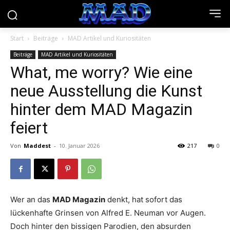
Start
Beiträge
MAD Artikel und Kuriositäten
Beiträge
MAD Artikel und Kuriositäten
What, me worry? Wie eine
neue Ausstellung die Kunst
hinter dem MAD Magazin
feiert
Von
Maddest
-
10. Januar 2026
217
0
Wer an das
MAD Magazin
denkt, hat sofort das
lückenhafte Grinsen von Alfred E. Neuman vor Augen.
Doch hinter den bissigen Parodien, den absurden