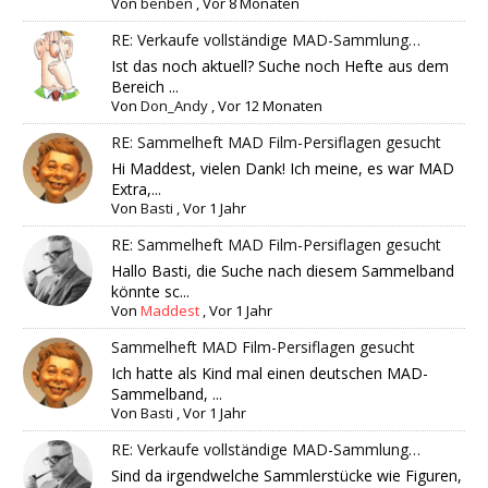
Von
benben
,
Vor 8 Monaten
RE: Verkaufe vollständige MAD-Sammlung…
Ist das noch aktuell? Suche noch Hefte aus dem
Bereich ...
Von
Don_Andy
,
Vor 12 Monaten
RE: Sammelheft MAD Film-Persiflagen gesucht
Hi Maddest, vielen Dank! Ich meine, es war MAD
Extra,...
Von
Basti
,
Vor 1 Jahr
RE: Sammelheft MAD Film-Persiflagen gesucht
Hallo Basti, die Suche nach diesem Sammelband
könnte sc...
Von
Maddest
,
Vor 1 Jahr
Sammelheft MAD Film-Persiflagen gesucht
Ich hatte als Kind mal einen deutschen MAD-
Sammelband, ...
Von
Basti
,
Vor 1 Jahr
RE: Verkaufe vollständige MAD-Sammlung…
Sind da irgendwelche Sammlerstücke wie Figuren,