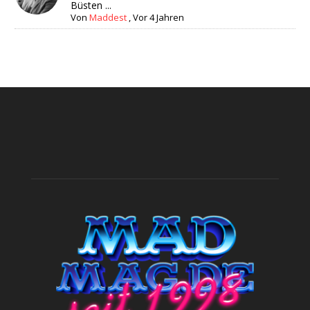
Büsten ...
Von
Maddest
,
Vor 4 Jahren