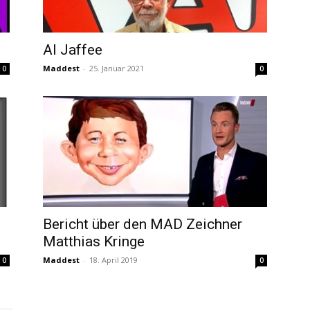
Al Jaffee
Maddest
-
25. Januar 2021
0
0
Bericht über den MAD Zeichner
Matthias Kringe
Maddest
-
18. April 2019
0
0