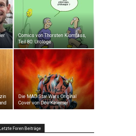
der
Comics von Thorsten Klomfass,
Teil 80: Urologe
zin
Die MAD Star Wars Original
and
Cover von Dov Kelemer
Letzte Foren Beiträge