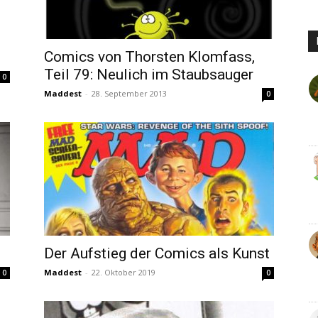
Comics von Thorsten Klomfass,
Teil 79: Neulich im Staubsauger
0
Maddest
-
28. September 2013
0
Der Aufstieg der Comics als Kunst
Maddest
-
22. Oktober 2019
0
0