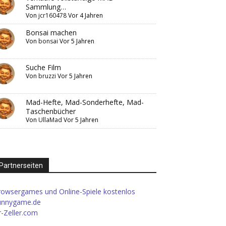
Sammlung…
Von
jcr160478
Vor 4 Jahren
Bonsai machen
Von
bonsai
Vor 5 Jahren
Suche Film
Von
bruzzi
Vor 5 Jahren
Mad-Hefte, Mad-Sonderhefte, Mad-
Taschenbücher
Von
UllaMad
Vor 5 Jahren
Partnerseiten
rowsergames und Online-Spiele kostenlos
unnygame.de
-Zeller.com