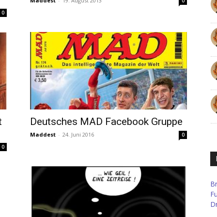
Maddest
-
19. August 2013
0
0
t
Deutsches MAD Facebook Gruppe
Maddest
-
24. Juni 2016
0
0
B
F
Dr