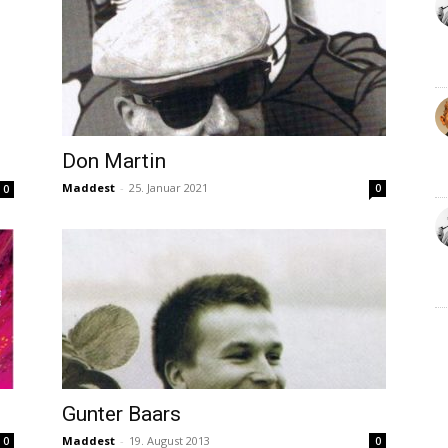
Don Martin
Maddest
-
25. Januar 2021
0
0
Gunter Baars
Maddest
-
19. August 2013
0
0